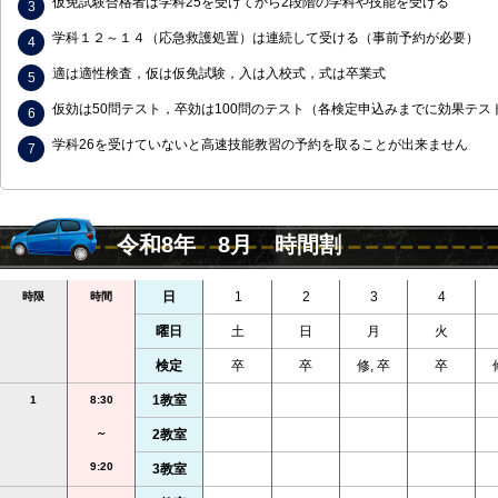
仮免試験合格者は学科25を受けてから2段階の学科や技能を受ける
学科１２～１４（応急救護処置）は連続して受ける（事前予約が必要）
適は適性検査，仮は仮免試験，入は入校式，式は卒業式
仮効は50問テスト，卒効は100問のテスト（各検定申込みまでに効果テス
学科26を受けていないと高速技能教習の予約を取ることが出来ません
令和8年 8月 時間割
日
1
2
3
4
時限
時間
曜日
土
日
月
火
検定
卒
卒
修, 卒
卒
1教室
1
8:30
～
2教室
9:20
3教室