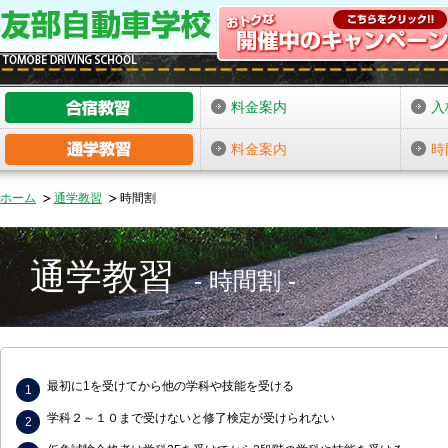
料金案内
入
料金案内
時
ホーム
通学教習
時間割
通学教習
時間割
最初に1を受けてから他の学科や技能を受ける
学科２～１０まで受けないと修了検定が受けられない