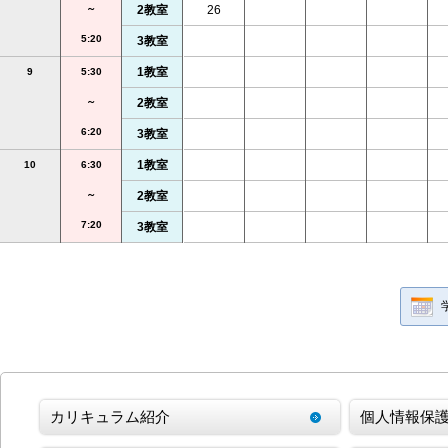
～
2教室
26
5:20
3教室
1教室
9
5:30
～
2教室
6:20
3教室
1教室
10
6:30
～
2教室
7:20
3教室
カリキュラム紹介
個人情報保