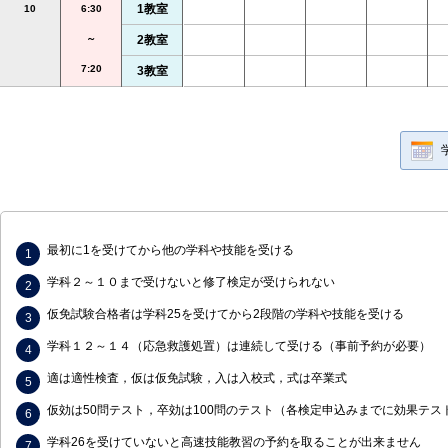
1教室
10
6:30
～
2教室
7:20
3教室
最初に1を受けてから他の学科や技能を受ける
学科２～１０まで受けないと修了検定が受けられない
仮免試験合格者は学科25を受けてから2段階の学科や技能を受ける
学科１２～１４（応急救護処置）は連続して受ける（事前予約が必要）
適は適性検査，仮は仮免試験，入は入校式，式は卒業式
仮効は50問テスト，卒効は100問のテスト（各検定申込みまでに効果テス
学科26を受けていないと高速技能教習の予約を取ることが出来ません