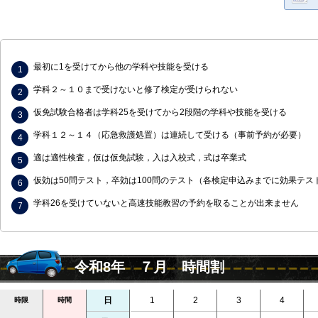
最初に1を受けてから他の学科や技能を受ける
学科２～１０まで受けないと修了検定が受けられない
仮免試験合格者は学科25を受けてから2段階の学科や技能を受ける
学科１２～１４（応急救護処置）は連続して受ける（事前予約が必要）
適は適性検査，仮は仮免試験，入は入校式，式は卒業式
仮効は50問テスト，卒効は100問のテスト（各検定申込みまでに効果テス
学科26を受けていないと高速技能教習の予約を取ることが出来ません
令和8年 ７月 時間割
日
1
2
3
4
時限
時間