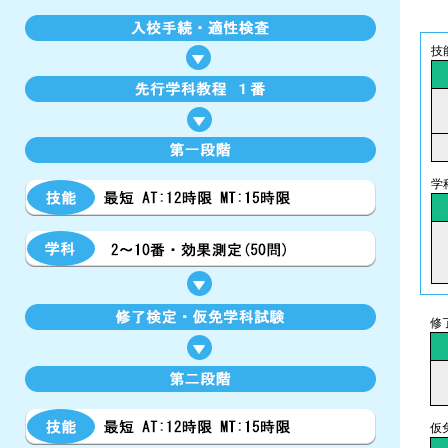
技
学
修
仮