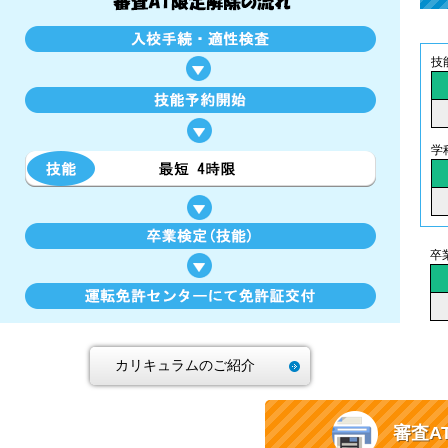
技
学
卒
カリキュラムのご紹介
審査A