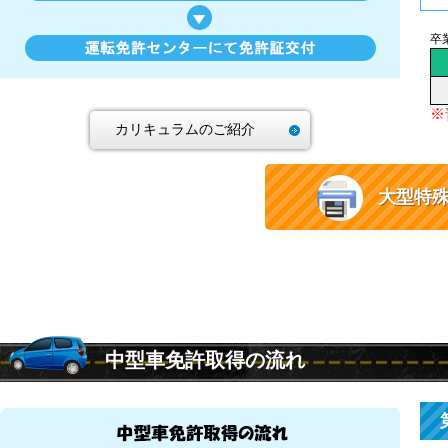
卒
※
カリキュラムのご紹介
大型特
中型車免許取得の流れ