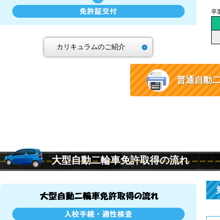
卒
カリキュラムのご紹介
普通自動
大型自動二輪車免許取得の流れ