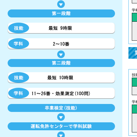
学
技
学