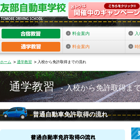
料金案内
入
料金案内
時
ホーム
通学教習
入校から免許取得までの流れ
通学教習
入校から免許取得ま
普通自動車免許取得の流れ