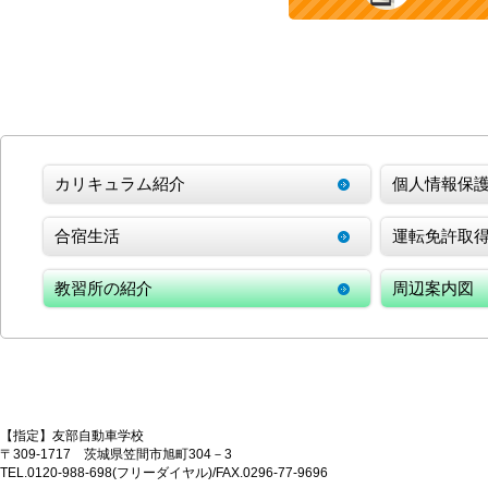
カリキュラム紹介
個人情報保
合宿生活
運転免許取
教習所の紹介
周辺案内図
【指定】友部自動車学校
〒309-1717 茨城県笠間市旭町304－3
TEL.0120-988-698(フリーダイヤル)/FAX.0296-77-9696