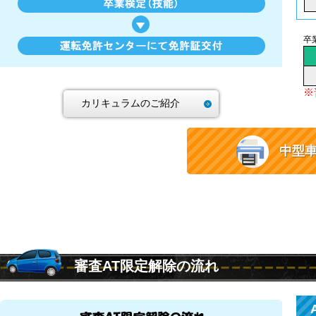
卒
※
カリキュラムのご紹介
中型
審査AT限定解除の流れ