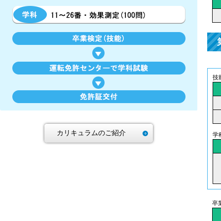
技
カリキュラムのご紹介
学
卒