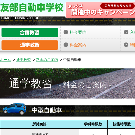
料金案内
入
料金案内
時
ホーム
通学教習
料金のご案内
中型自動車
通学教習
料金のご案内
中型自動車
所持免許
学科時限数
技能時限数