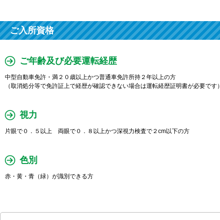
ご入所資格
ご年齢及び必要運転経歴
中型自動車免許・満２０歳以上かつ普通車免許所持２年以上の方
（取消処分等で免許証上で経歴が確認できない場合は運転経歴証明書が必要です
視力
片眼で０．５以上 両眼で０．８以上かつ深視力検査で２cm以下の方
色別
赤・黄・青（緑）が識別できる方