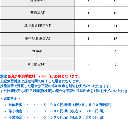
普通車MT
1
15
普通車AT
1
19
準中型５t限定MT
1
11
準中型５t限定AT
1
15
準中型
-
9
８ｔ限定ＭＴ
-
5
別途
仮免許申請手数料 2,900円が必要となります。
上記教習料金は規定時間で終了した場合になります。
技能教習で延長した場合は下記の追加料金を別途お支払いいただきます。
また技能検定も2回目以降(再検定)の場合は下記の追加料金を別途お支払いいただ
＜追加料金＞
技能教習・・・・・・５，０００円/時限（税込５，５００円/時限）
修了検定・・・・・・６，０００円/回（税込６，６００円/回）
卒業検定・・・・・・６，０００円/回（税込６，６００円/回）